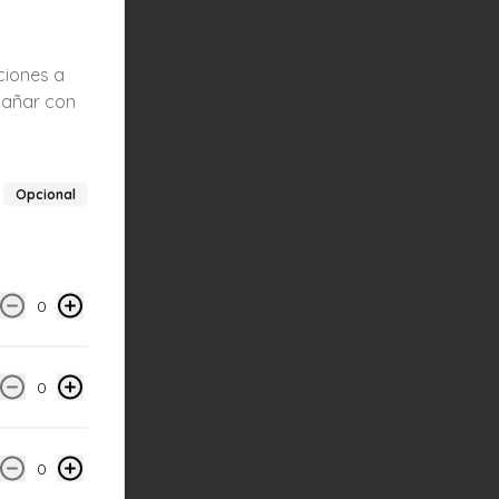
Close
ciones a
pañar con
Opcional
0
0
0