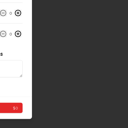
0
0
es
$0