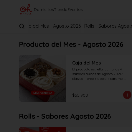
Domicilios
Tienda
Eventos
Producto del Mes - Agosto 2026
Rolls - Sabores Agost
Producto del Mes - Agosto 2026
Caja del Mes
El producto estrella. Junta los 4 
sabores dulces de Agosto 2026: 
clásico + oreo + apple + caramel 
pecan. La forma más rápida de 
probar todos los sabores del mes... 
¡Pruébalos todos antes de que se 
$55.900
vayan!
Rolls - Sabores Agosto 2026