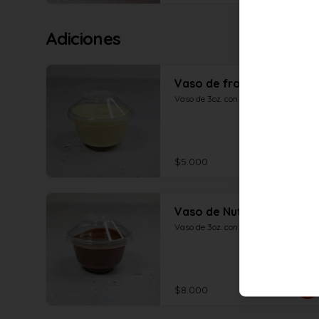
Adiciones
Vaso de frosting clásico
Vaso de 3oz. con frosting tradicional.
$5.000
Vaso de Nutella®
Vaso de 3oz. con salsa de Nutella®.
$8.000