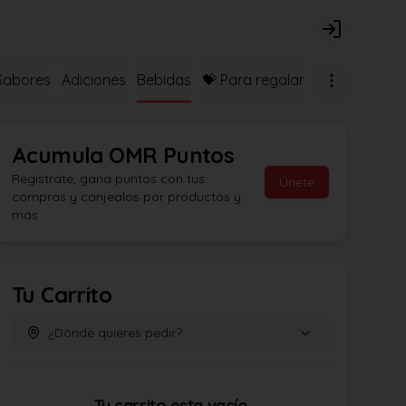
Login
Sabores
Adiciones
Bebidas
💝 Para regalar
Acumula
OMR Puntos
Regístrate, gana puntos con tus
Únete
compras y canjealos por productos y
más
Tu Carrito
¿Dónde quieres pedir?
Tu carrito esta vacío