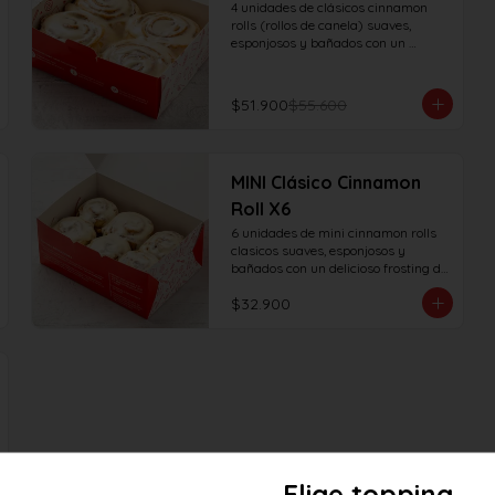
4 unidades de clásicos cinnamon 
rolls (rollos de canela) suaves, 
esponjosos y bañados con un 
delicioso frosting de vainilla.
$51.900
$55.600
MINI Clásico Cinnamon
Roll X6
6 unidades de mini cinnamon rolls 
clasicos suaves, esponjosos y 
bañados con un delicioso frosting de 
vainilla.
$32.900
Elige topping