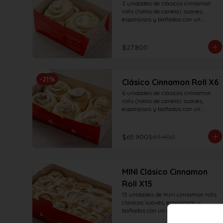
2 unidades de clásicos cinnamon 
rolls (rollos de canela) suaves, 
esponjosos y bañados con un 
delicioso frosting de vainilla.
$27.800
-
21
%
Clásico Cinnamon Roll X6
6 unidades de clásicos cinnamon 
rolls (rollos de canela) suaves, 
esponjosos y bañados con un 
delicioso frosting de vainilla.
$65.900
$83.400
MINI Clásico Cinnamon
Roll X15
15 unidades de mini cinnamon rolls 
clasicos suaves, esponjosos y 
bañados con un delicioso frosting de 
vainilla.