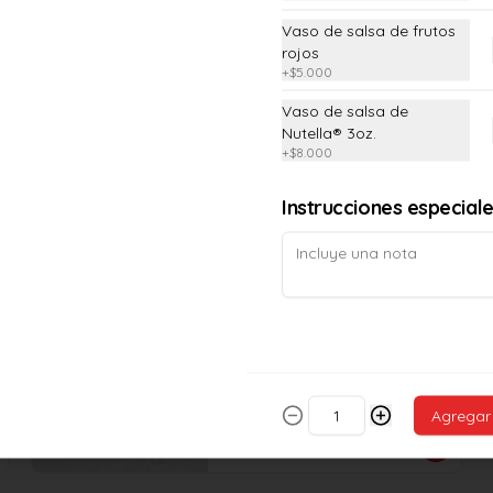
Vaso de salsa de frutos
rojos
+
$5.000
Vaso de salsa de
Vaso de arequipe
Nutella® 3oz.
+
$8.000
Vaso de 3oz. con salsa de arequipe.
Instrucciones especial
$5.000
Vaso de frutos rojos
Vaso de 3oz. con salsa de frutos 
rojos.
Agregar
$5.000