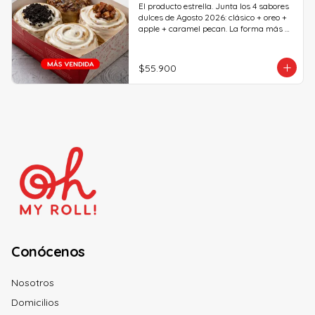
El producto estrella. Junta los 4 sabores 
dulces de Agosto 2026: clásico + oreo + 
apple + caramel pecan. La forma más 
rápida de probar todos los sabores del 
mes... ¡Pruébalos todos antes de que se 
vayan!
$55.900
Conócenos
Nosotros
Domicilios