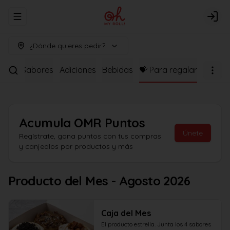
Abrir menu de navegación
Logi
¿Dónde quieres pedir?
as de Sabores
Adiciones
Bebidas
💝 Para regalar
Acumula
OMR Puntos
Únete
Regístrate, gana puntos con tus compras
y canjealos por productos y más
Producto del Mes - Agosto 2026
Caja del Mes
El producto estrella. Junta los 4 sabores 