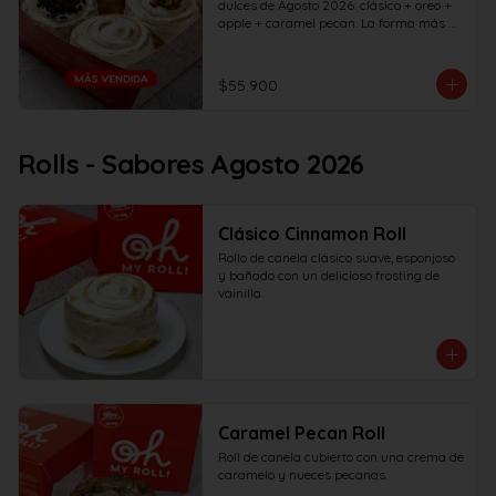
dulces de Agosto 2026: clásico + oreo + 
apple + caramel pecan. La forma más 
rápida de probar todos los sabores del 
mes... ¡Pruébalos todos antes de que se 
vayan!
$55.900
Rolls - Sabores Agosto 2026
Clásico Cinnamon Roll
Rollo de canela clásico suave, esponjoso 
y bañado con un delicioso frosting de 
vainilla.
Caramel Pecan Roll
Roll de canela cubierto con una crema de 
caramelo y nueces pecanas.