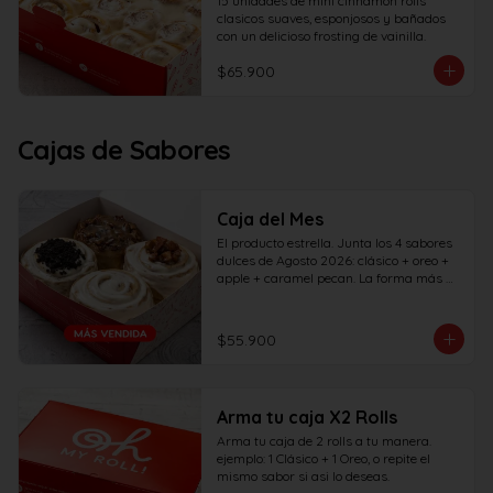
15 unidades de mini cinnamon rolls 
clasicos suaves, esponjosos y bañados 
con un delicioso frosting de vainilla.
$65.900
Cajas de Sabores
Caja del Mes
El producto estrella. Junta los 4 sabores 
dulces de Agosto 2026: clásico + oreo + 
apple + caramel pecan. La forma más 
rápida de probar todos los sabores del 
mes... ¡Pruébalos todos antes de que se 
vayan!
$55.900
Arma tu caja X2 Rolls
Arma tu caja de 2 rolls a tu manera. 
ejemplo: 1 Clásico + 1 Oreo, o repite el 
mismo sabor si asi lo deseas.