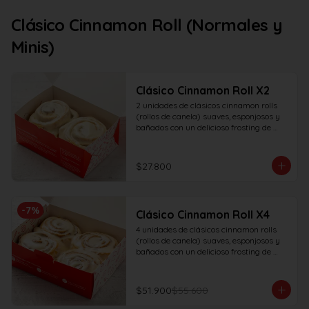
Clásico Cinnamon Roll (Normales y
Minis)
Clásico Cinnamon Roll X2
2 unidades de clásicos cinnamon rolls 
(rollos de canela) suaves, esponjosos y 
bañados con un delicioso frosting de 
vainilla.
$27.800
-
7
%
Clásico Cinnamon Roll X4
4 unidades de clásicos cinnamon rolls 
(rollos de canela) suaves, esponjosos y 
bañados con un delicioso frosting de 
vainilla.
$51.900
$55.600