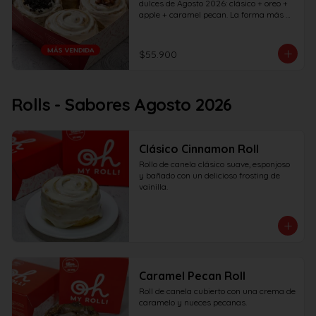
dulces de Agosto 2026: clásico + oreo + 
apple + caramel pecan. La forma más 
rápida de probar todos los sabores del 
mes... ¡Pruébalos todos antes de que se 
vayan!
$55.900
Rolls - Sabores Agosto 2026
Clásico Cinnamon Roll
Rollo de canela clásico suave, esponjoso 
y bañado con un delicioso frosting de 
vainilla.
Caramel Pecan Roll
Roll de canela cubierto con una crema de 
caramelo y nueces pecanas.