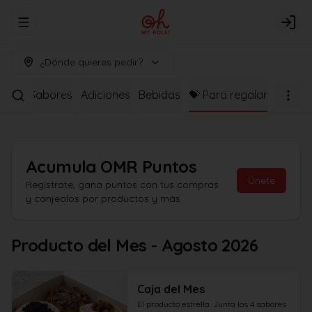
Abrir menu de navegación
Logi
¿Dónde quieres pedir?
as de Sabores
Adiciones
Bebidas
💝 Para regalar
Acumula
OMR Puntos
Únete
Regístrate, gana puntos con tus compras
y canjealos por productos y más
Producto del Mes - Agosto 2026
Caja del Mes
El producto estrella. Junta los 4 sabores 