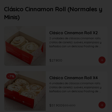
Clásico Cinnamon Roll (Normales y
Minis)
Clásico Cinnamon Roll X2
2 unidades de clásicos cinnamon rolls 
(rollos de canela) suaves, esponjosos y 
bañados con un delicioso frosting de 
vainilla.
$27.800
-
7
%
Clásico Cinnamon Roll X4
4 unidades de clásicos cinnamon rolls 
(rollos de canela) suaves, esponjosos y 
bañados con un delicioso frosting de 
vainilla.
$51.900
$55.600