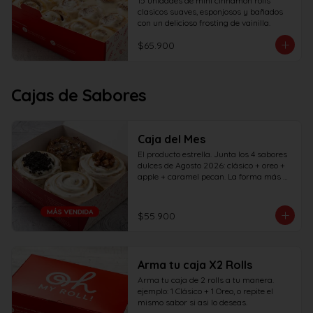
15 unidades de mini cinnamon rolls 
clasicos suaves, esponjosos y bañados 
con un delicioso frosting de vainilla.
$65.900
Cajas de Sabores
Caja del Mes
El producto estrella. Junta los 4 sabores 
dulces de Agosto 2026: clásico + oreo + 
apple + caramel pecan. La forma más 
rápida de probar todos los sabores del 
mes... ¡Pruébalos todos antes de que se 
vayan!
$55.900
Arma tu caja X2 Rolls
Arma tu caja de 2 rolls a tu manera. 
ejemplo: 1 Clásico + 1 Oreo, o repite el 
mismo sabor si asi lo deseas.