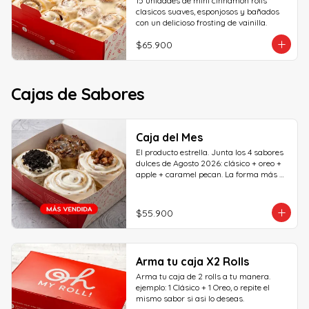
15 unidades de mini cinnamon rolls 
clasicos suaves, esponjosos y bañados 
con un delicioso frosting de vainilla.
$65.900
Cajas de Sabores
Caja del Mes
El producto estrella. Junta los 4 sabores 
dulces de Agosto 2026: clásico + oreo + 
apple + caramel pecan. La forma más 
rápida de probar todos los sabores del 
mes... ¡Pruébalos todos antes de que se 
vayan!
$55.900
Arma tu caja X2 Rolls
Arma tu caja de 2 rolls a tu manera. 
ejemplo: 1 Clásico + 1 Oreo, o repite el 
mismo sabor si asi lo deseas.