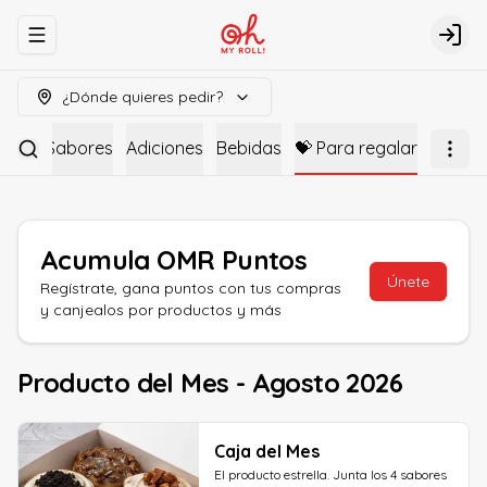
Abrir menu de navegación
Logi
¿Dónde quieres pedir?
as de Sabores
Adiciones
Bebidas
💝 Para regalar
Acumula
OMR Puntos
Únete
Regístrate, gana puntos con tus compras
y canjealos por productos y más
Producto del Mes - Agosto 2026
Caja del Mes
El producto estrella. Junta los 4 sabores 