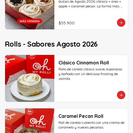
dulces de Agosto 2026: clásico + oreo + 
apple + caramel pecan. La forma más 
rápida de probar todos los sabores del 
mes... ¡Pruébalos todos antes de que se 
vayan!
$55.900
Rolls - Sabores Agosto 2026
Clásico Cinnamon Roll
Rollo de canela clásico suave, esponjoso 
y bañado con un delicioso frosting de 
vainilla.
Caramel Pecan Roll
Roll de canela cubierto con una crema de 
caramelo y nueces pecanas.