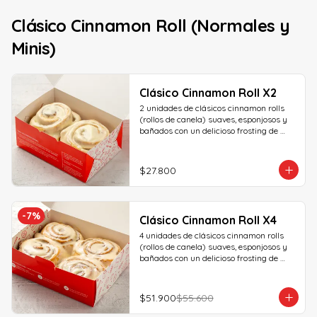
Clásico Cinnamon Roll (Normales y
Minis)
Clásico Cinnamon Roll X2
2 unidades de clásicos cinnamon rolls 
(rollos de canela) suaves, esponjosos y 
bañados con un delicioso frosting de 
vainilla.
$27.800
-
7
%
Clásico Cinnamon Roll X4
4 unidades de clásicos cinnamon rolls 
(rollos de canela) suaves, esponjosos y 
bañados con un delicioso frosting de 
vainilla.
$51.900
$55.600