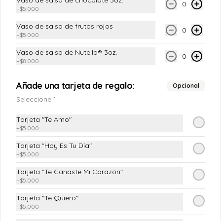
Vaso de salsa de chocolate 3oz.
0
+
$5.000
Vaso de salsa de frutos rojos
0
+
$5.000
Vaso de salsa de Nutella® 3oz.
0
+
$8.000
Añade una tarjeta de regalo:
Opcional
Seleccione 1
Conócenos
Tarjeta "Te Amo"
+
$5.000
Nosotros
Tarjeta "Hoy Es Tu Día"
Domicilios
+
$5.000
Tienda
Tarjeta "Te Ganaste Mi Corazón"
Eventos
+
$5.000
Rolls Club
Tarjeta "Te Quiero"
Términos y condiciones
+
$5.000
Política de privacidad