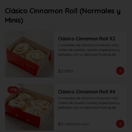
Clásico Cinnamon Roll (Normales y
Minis)
Clásico Cinnamon Roll X2
2 unidades de clásicos cinnamon rolls 
(rollos de canela) suaves, esponjosos y 
bañados con un delicioso frosting de 
vainilla.
$27.800
-
7
%
Clásico Cinnamon Roll X4
4 unidades de clásicos cinnamon rolls 
(rollos de canela) suaves, esponjosos y 
bañados con un delicioso frosting de 
vainilla.
$51.900
$55.600