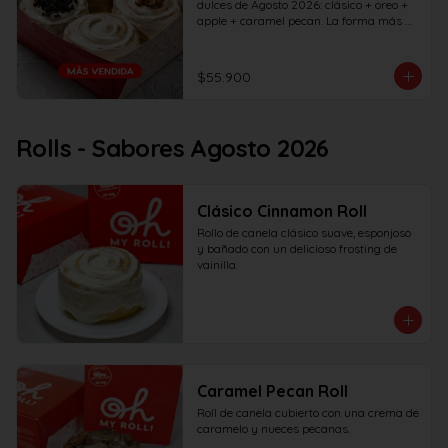
dulces de Agosto 2026: clásico + oreo + 
apple + caramel pecan. La forma más 
rápida de probar todos los sabores del 
mes... ¡Pruébalos todos antes de que se 
vayan!
$55.900
Rolls - Sabores Agosto 2026
Clásico Cinnamon Roll
Rollo de canela clásico suave, esponjoso 
y bañado con un delicioso frosting de 
vainilla.
Caramel Pecan Roll
Roll de canela cubierto con una crema de 
caramelo y nueces pecanas.