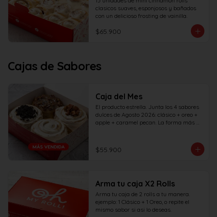
15 unidades de mini cinnamon rolls 
clasicos suaves, esponjosos y bañados 
con un delicioso frosting de vainilla.
$65.900
Cajas de Sabores
Caja del Mes
El producto estrella. Junta los 4 sabores 
dulces de Agosto 2026: clásico + oreo + 
apple + caramel pecan. La forma más 
rápida de probar todos los sabores del 
mes... ¡Pruébalos todos antes de que se 
vayan!
$55.900
Arma tu caja X2 Rolls
Arma tu caja de 2 rolls a tu manera. 
ejemplo: 1 Clásico + 1 Oreo, o repite el 
mismo sabor si asi lo deseas.