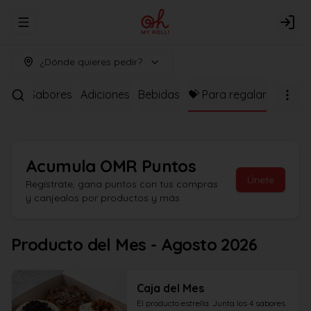
Abrir menu de navegación
Logi
¿Dónde quieres pedir?
as de Sabores
Adiciones
Bebidas
💝 Para regalar
Acumula
OMR Puntos
Únete
Regístrate, gana puntos con tus compras
y canjealos por productos y más
Producto del Mes - Agosto 2026
Caja del Mes
El producto estrella. Junta los 4 sabores 