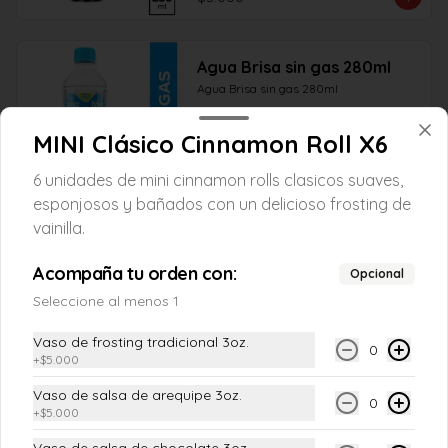
Agua Brisa sin gas 280ml
Agua Brisa sin gas 280ml
MINI Clásico Cinnamon Roll X6
$5.000
6 unidades de mini cinnamon rolls clasicos suaves,
esponjosos y bañados con un delicioso frosting de
vainilla.
💝 Para regalar
Acompaña tu orden con:
Opcional
Seleccione al menos 1
Tarjetas de regalo
¿Quieres regalar unos rollitos? Tenemos 
Vaso de frosting tradicional 3oz.
6 tipos de tarjetas de regalo, ideales para 
0
+
$5.000
cualquier ocasión.
Vaso de salsa de arequipe 3oz.
0
+
$5.000
$5.000