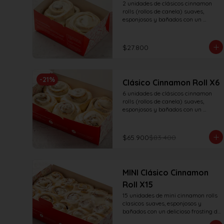
2 unidades de clásicos cinnamon 
rolls (rollos de canela) suaves, 
esponjosos y bañados con un 
delicioso frosting de vainilla.
$27.800
-
21
%
Clásico Cinnamon Roll X6
6 unidades de clásicos cinnamon 
rolls (rollos de canela) suaves, 
esponjosos y bañados con un 
delicioso frosting de vainilla.
$65.900
$83.400
MINI Clásico Cinnamon
Roll X15
15 unidades de mini cinnamon rolls 
clasicos suaves, esponjosos y 
bañados con un delicioso frosting de 
vainilla.