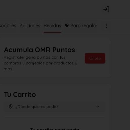
Login
Sabores
Adiciones
Bebidas
💝 Para regalar
Acumula
OMR Puntos
Regístrate, gana puntos con tus
Únete
compras y canjealos por productos y
más
Tu Carrito
¿Dónde quieres pedir?
Tu carrito esta vacío