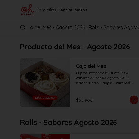
Domicilios
Tienda
Eventos
Producto del Mes - Agosto 2026
Rolls - Sabores Agost
Producto del Mes - Agosto 2026
Caja del Mes
El producto estrella. Junta los 4 
sabores dulces de Agosto 2026: 
clásico + oreo + apple + caramel 
pecan. La forma más rápida de 
probar todos los sabores del mes... 
¡Pruébalos todos antes de que se 
$55.900
vayan!
Rolls - Sabores Agosto 2026