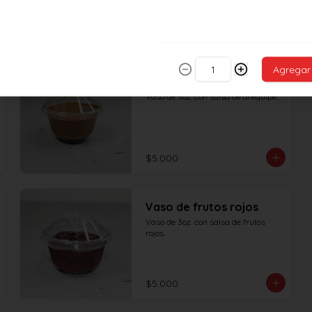
Agregar
Vaso de arequipe
Vaso de 3oz. con salsa de arequipe.
$5.000
Vaso de frutos rojos
Vaso de 3oz. con salsa de frutos 
rojos.
$5.000