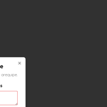
pe
Close
 arequipe.
es