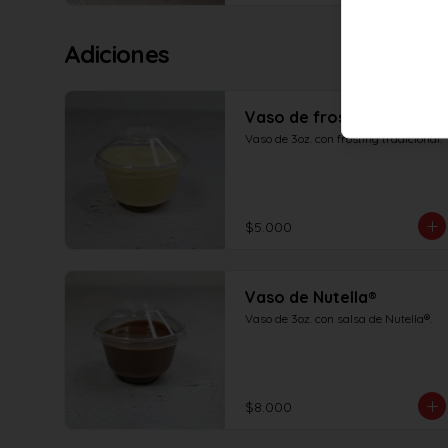
Adiciones
Vaso de frosting clásico
Vaso de 3oz. con frosting tradicional.
$5.000
Vaso de Nutella®
Vaso de 3oz. con salsa de Nutella®.
$8.000