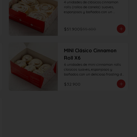
4 unidades de clásicos cinnamon 
rolls (rollos de canela) suaves, 
esponjosos y bañados con un 
delicioso frosting de vainilla.
$51.900
$55.600
MINI Clásico Cinnamon
Roll X6
6 unidades de mini cinnamon rolls 
clasicos suaves, esponjosos y 
bañados con un delicioso frosting de 
vainilla.
$32.900